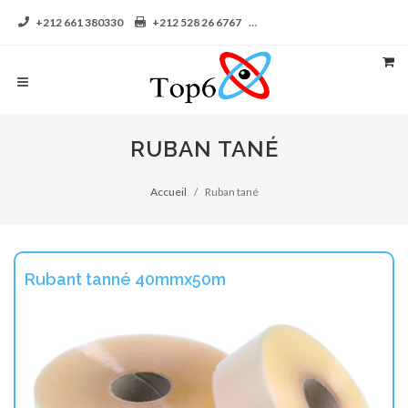
+212 661 380330
+212 528 26 6767
contact@top6-aga.com
RUBAN TANÉ
Accueil
Ruban tané
Rubant tanné 40mmx50m