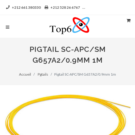
+212 661 380330
+212 528 26 6767
contact@top6-aga.com
PIGTAIL SC-APC/SM
G657A2/0.9MM 1M
Accueil
Pgtails
Pigtail SC-APC/SM G657A2/0.9mm 1m